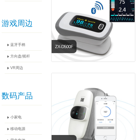
游戏周边
蓝牙手柄
ZX-D500F
方向盘/摇杆
VR周边
数码产品
小家电
移动电源